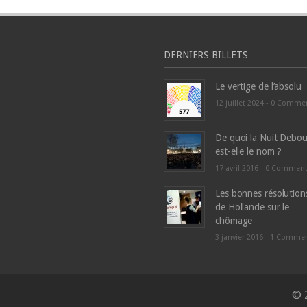
DERNIERS BILLETS
Le vertige de l’absolu
12 juillet 2024 -
0 Comme
De quoi la Nuit Debou
est-elle le nom ?
17 avril 2016 -
0 Commen
Les bonnes résolution
de Hollande sur le
chômage
3 janvier 2016 -
1 Comme
© 