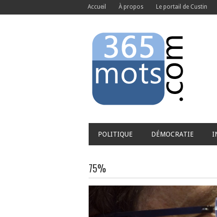
Accueil
À propos
Le portail de Custin
POLITIQUE
DÉMOCRATIE
I
75%