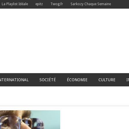
La Playlist Idéale
epitz
Twog.fr
Sarkozy Chaque Semaine
NTERNATIONAL
SOCIÉTÉ
ÉCONOMIE
CULTURE
I