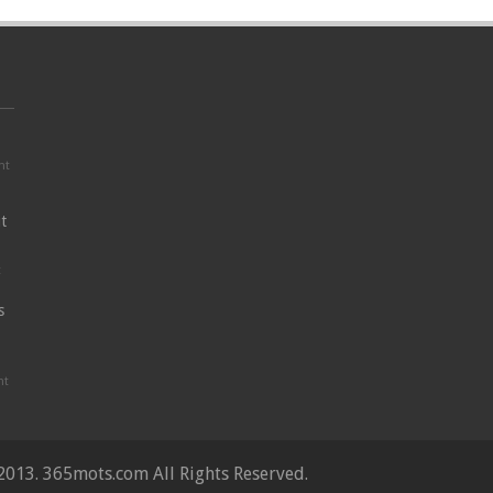
nt
t
t
s
nt
2013. 365mots.com All Rights Reserved.