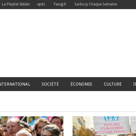
La Playlist Idéale
epitz
Twog.fr
Sarkozy Chaque Semaine
NTERNATIONAL
SOCIÉTÉ
ÉCONOMIE
CULTURE
I