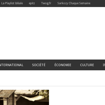
La Playlist Idéale
epitz
Twog.fr
Sarkozy Chaque Semaine
NTERNATIONAL
SOCIÉTÉ
ÉCONOMIE
CULTURE
I