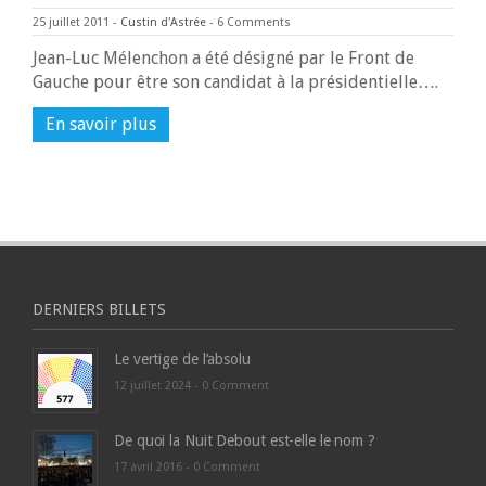
25 juillet 2011
-
Custin d'Astrée
-
6 Comments
Jean-Luc Mélenchon a été désigné par le Front de
Gauche pour être son candidat à la présidentielle….
En savoir plus
DERNIERS BILLETS
Le vertige de l’absolu
12 juillet 2024 -
0 Comment
De quoi la Nuit Debout est-elle le nom ?
17 avril 2016 -
0 Comment