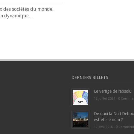
x des sociétés du monde.
t la dynamique…
DERNIERS BILLETS
Le vertige de l’absolu
12 juillet 2024 -
0 Comme
De quoi la Nuit Debou
est-elle le nom ?
17 avril 2016 -
0 Commen