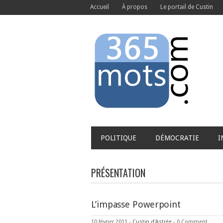
Accueil
À propos
Le portail de Custin
POLITIQUE
DÉMOCRATIE
I
PRÉSENTATION
L’impasse Powerpoint
10 février 2011
-
Custin d'Astrée
-
0 Comment