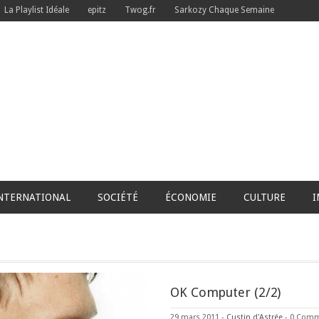
La Playlist Idéale
epitz
Twog.fr
Sarkozy Chaque Semaine
NTERNATIONAL
SOCIÉTÉ
ÉCONOMIE
CULTURE
I
OK Computer (2/2)
29 mars 2011
-
Custin d'Astrée
-
0 Com