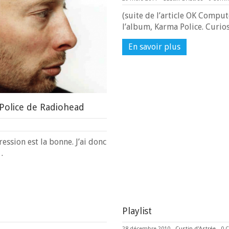
(suite de l’article OK Compu
l’album, Karma Police. Curi
En savoir plus
 Police de Radiohead
ession est la bonne. J’ai donc
…
Playlist
28 décembre 2010
-
Custin d'Astrée
-
0 