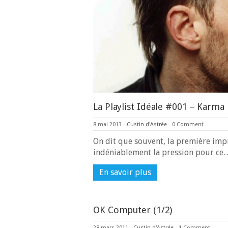
La Playlist Idéale #001 – Karma
8 mai 2013
-
Custin d'Astrée
-
0 Comment
On dit que souvent, la première impr
indéniablement la pression pour ce
En savoir plus
OK Computer (1/2)
28 mars 2011
-
Custin d'Astrée
-
1 Comment