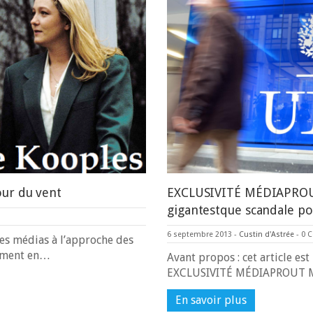
ur du vent
EXCLUSIVITÉ MÉDIAPROUT
gigantestque scandale po
6 septembre 2013
-
Custin d'Astrée
-
0 
les médias à l’approche des
nement en…
Avant propos : cet article es
EXCLUSIVITÉ MÉDIAPROUT M
En savoir plus