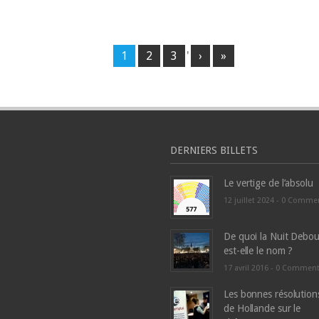
1
2
3
'
›
»
DERNIERS BILLETS
Le vertige de l’absolu
12 juillet 2024 -
0 Comme
De quoi la Nuit Debou
est-elle le nom ?
17 avril 2016 -
0 Commen
Les bonnes résolution
de Hollande sur le