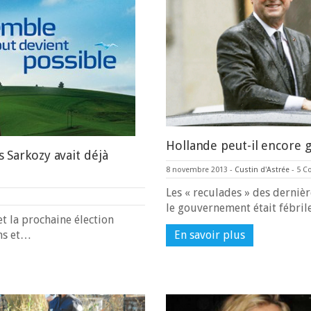
Hollande peut-il encore 
s Sarkozy avait déjà
8 novembre 2013
-
Custin d'Astrée
-
5 C
Les « reculades » des derniè
le gouvernement était fébrile
t la prochaine élection
ans et…
En savoir plus