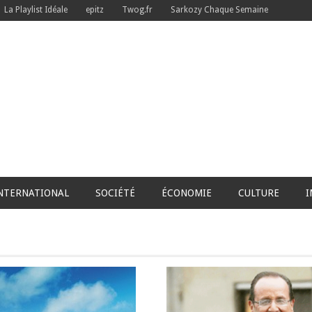
La Playlist Idéale
epitz
Twog.fr
Sarkozy Chaque Semaine
NTERNATIONAL
SOCIÉTÉ
ÉCONOMIE
CULTURE
I