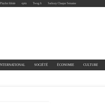
Playlist Idéale
epitz
Twog.fr
Sarkozy Chaque Semaine
INTERNATIONAL
SOCIÉTÉ
ÉCONOMIE
CULTURE