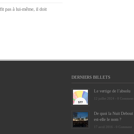
it pas à lui-même, il doit
DERNIERS BILLETS
Le vertige de l’absolu
12 juillet 2024 -
0 Comment
De quoi la Nuit Debout
est-elle le nom ?
17 avril 2016 -
0 Comment