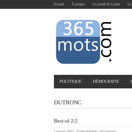
Accueil
À propos
Le portail de Custin
La 
POLITIQUE
DÉMOCRATIE
DUTRONC
Best-of 2/2
1 janvier 2011
-
Custin d'Astrée
-
0 Comment