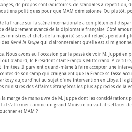
onges, de propos contradictoires, de scandales à répétition, 
s soutiens politiques pour que MAM démissionne. Ou plutôt, 
de la France sur la scène internationale a complètement dispar
e délabrement avancé de la diplomatie française. Côté amour p
es ministres et chefs de la majorité se sont relayés pendant p
e des
René la Taupe
qui claironneraient qu’elle est si mignonne
e. Nous avons eu l’occasion par le passé de voir M. Juppé en pa
 Tout d’abord, le Président était François Mitterrand. À ce titr
t limitées. Il parvient quand-même à faire accepter une interv
ticentes de son camp qui craignaient que la France se fasse acc
arkozy aujourd’hui au sujet d’une intervention en Libye. Il agi
es ministres des Affaires étrangères les plus appréciés de la 
era la marge de manœuvre de M. Juppé dont les considérations p
-t-il s’affirmer comme un grand Ministre ou va-t-il s’effacer de
 Kouchner et MAM ?