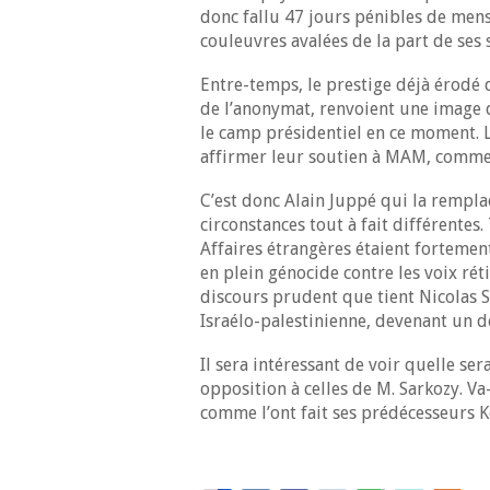
donc fallu 47 jours pénibles de mens
couleuvres avalées de la part de se
Entre-temps, le prestige déjà érodé 
de l’anonymat, renvoient une image d
le camp présidentiel en ce moment. L
affirmer leur soutien à MAM, comm
C’est donc Alain Juppé qui la remplac
circonstances tout à fait différentes.
Affaires étrangères étaient fortemen
en plein génocide contre les voix ré
discours prudent que tient Nicolas S
Israélo-palestinienne, devenant un d
Il sera intéressant de voir quelle s
opposition à celles de M. Sarkozy. Va
comme l’ont fait ses prédécesseurs