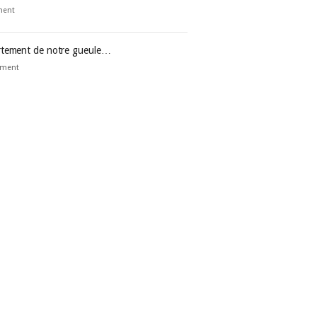
ment
rtement de notre gueule…
ment