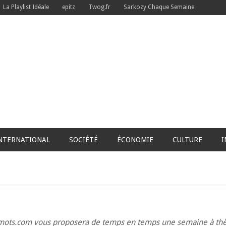
La Playlist Idéale
epitz
Twog.fr
Sarkozy Chaque Semaine
NTERNATIONAL
SOCIÉTÉ
ÉCONOMIE
CULTURE
I
65mots.com vous proposera de temps en temps une semaine à thè