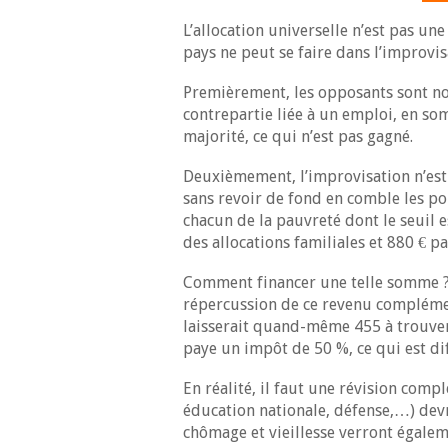
L’allocation universelle n’est pas u
pays ne peut se faire dans l’improvis
Premièrement, les opposants sont n
contrepartie liée à un emploi, en so
majorité, ce qui n’est pas gagné.
Deuxièmement, l’improvisation n’est
sans revoir de fond en comble les poli
chacun de la pauvreté dont le seuil
des allocations familiales et 880 € p
Comment financer une telle somme ? L
répercussion de ce revenu complémen
laisserait quand-même 455 à trouver.
paye un impôt de 50 %, ce qui est di
En réalité, il faut une révision com
éducation nationale, défense,…) devro
chômage et vieillesse verront égalem