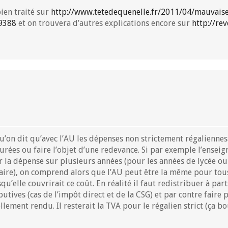
bien traité sur
http://www.tetedequenelle.fr/2011/04/mauvaise
9388
et on trouvera d’autres explications encore sur
http://re
qu’on dit qu’avec l’AU les dépenses non strictement régaliennes
rées ou faire l’objet d’une redevance. Si par exemple l’enseig
er la dépense sur plusieurs années (pour les années de lycée o
aire), on comprend alors que l’AU peut être la même pour tou
’elle couvrirait ce coût. En réalité il faut redistribuer à part
utives (cas de l’impôt direct et de la CSG) et par contre faire
lement rendu. Il resterait la TVA pour le régalien strict (ça bo