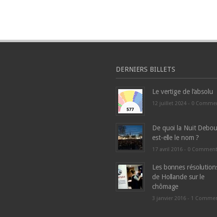
DERNIERS BILLETS
Le vertige de l’absolu
12 juillet 2024 -
0 Comme
De quoi la Nuit Debou
est-elle le nom ?
17 avril 2016 -
0 Commen
Les bonnes résolution
de Hollande sur le
chômage
3 janvier 2016 -
1 Comme