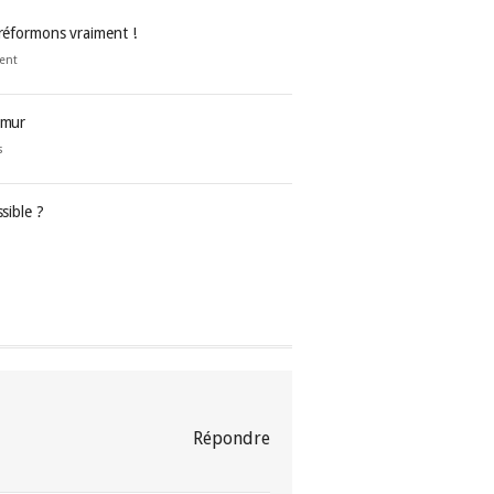
 réformons vraiment !
ent
 mur
s
sible ?
Répondre