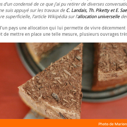
s d’un condensé de ce que j’ai pu retirer de diverses conversation
e me suis appuyé sur les travaux de
C. Landais, Th. Piketty et E. Sa
 superficielle, l’article Wikipédia sur l’
allocation universelle
dev
n d’un pays une allocation qui lui permette de vivre décemment 
êt de mettre en place une telle mesure, plusieurs ouvrages trè