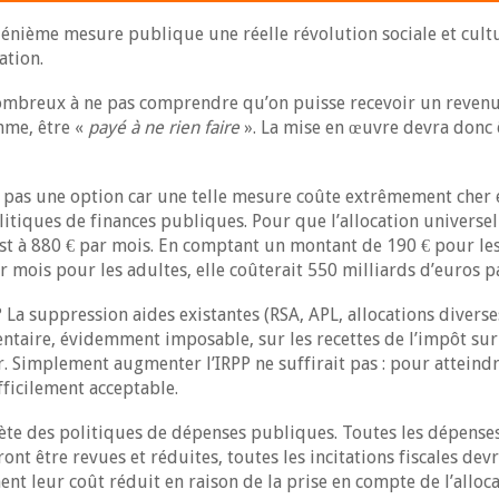
ne énième mesure publique une réelle révolution sociale et cult
ation.
ombreux à ne pas comprendre qu’on puisse recevoir un reven
mme, être «
payé à ne rien faire
». La mise en œuvre devra donc 
 pas une option car une telle mesure coûte extrêmement cher 
tiques de finances publiques. Pour que l’allocation universelle 
 est à 880 € par mois. En comptant un montant de 190 € pour l
ar mois pour les adultes, elle coûterait 550 milliards d’euros p
a suppression aides existantes (RSA, APL, allocations diverse
taire, évidemment imposable, sur les recettes de l’impôt sur 
 Simplement augmenter l’IRPP ne suffirait pas : pour atteindre
fficilement acceptable.
plète des politiques de dépenses publiques. Toutes les dépens
nt être revues et réduites, toutes les incitations fiscales de
ent leur coût réduit en raison de la prise en compte de l’alloc