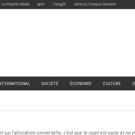
La Playlist Idéale
epitz
Twog.fr
Sarkozy Chaque Semaine
NTERNATIONAL
SOCIÉTÉ
ÉCONOMIE
CULTURE
I
et sur
l’allocation universelle
, c’est que le sujet est vaste et n