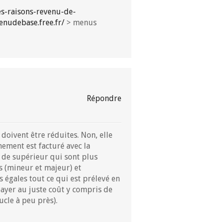
s-raisons-revenu-de-
venudebase.free.fr/
> menus
Répondre
 doivent être réduites. Non, elle
nement est facturé avec la
u de supérieur qui sont plus
s (mineur et majeur) et
s égales tout ce qui est prélevé en
 payer au juste coût y compris de
ucle à peu près).