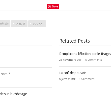
Save
nêteté
orgueil
pouvoir
Related Posts
Remplaçons l’élection par le tirage 
26 novembre 2011 -
5 Comments
La soif de pouvoir
e nom ?
6 janvier 2011 -
1 Comment
nde sur le chômage