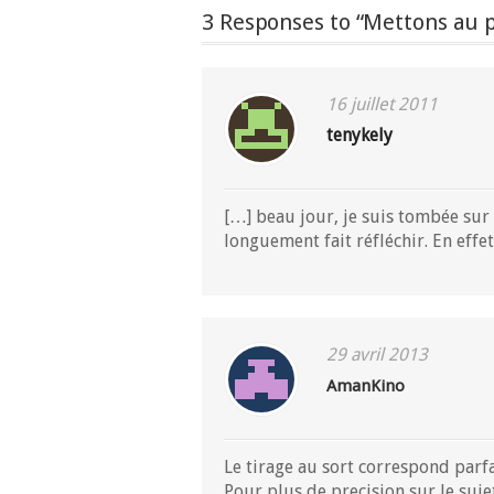
3 Responses to “Mettons au p
16 juillet 2011
tenykely
[…] beau jour, je suis tombée sur 
longuement fait réfléchir. En effe
29 avril 2013
AmanKino
Le tirage au sort correspond parf
Pour plus de precision sur le suje