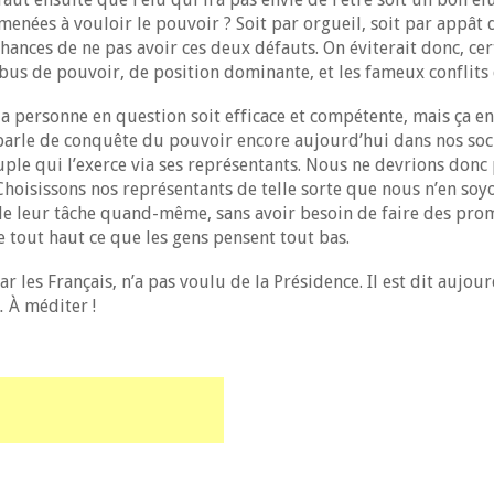
enées à vouloir le pouvoir ? Soit par orgueil, soit par appât 
hances de ne pas avoir ces deux défauts. On éviterait donc, cer
bus de pouvoir, de position dominante, et les fameux conflits d
 la personne en question soit efficace et compétente, mais ça
 parle de conquête du pouvoir encore aujourd’hui dans nos soc
ple qui l’exerce via ses représentants. Nous ne devrions donc 
Choisissons nos représentants de telle sorte que nous n’en soy
t de leur tâche quand-même, sans avoir besoin de faire des pro
re tout haut ce que les gens pensent tout bas.
r les Français, n’a pas voulu de la Présidence. Il est dit aujour
 À méditer !