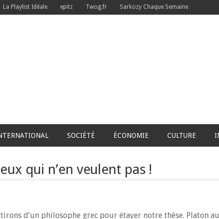
La Playlist Idéale
epitz
Twog.fr
Sarkozy Chaque Semaine
NTERNATIONAL
SOCIÉTÉ
ÉCONOMIE
CULTURE
I
ux qui n’en veulent pas !
irons d’un philosophe grec pour étayer notre thèse. Platon aur