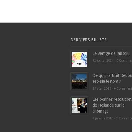
DERNIERS BILLETS
Le vertige de l’absolu
12 juillet 2024 -
0 Comme
De quoi la Nuit Debou
est-elle le nom ?
17 avril 2016 -
0 Commen
Les bonnes résolution
de Hollande sur le
chômage
3 janvier 2016 -
1 Comme