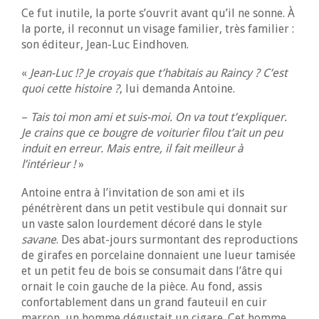
Ce fut inutile, la porte s’ouvrit avant qu’il ne sonne. À
la porte, il reconnut un visage familier, très familier :
son éditeur, Jean-Luc Eindhoven.
«
Jean-Luc !? Je croyais que t’habitais au Raincy ? C’est
quoi cette histoire ?
, lui demanda Antoine.
–
Tais toi mon ami et suis-moi. On va tout t’expliquer.
Je crains que ce bougre de voiturier filou t’ait un peu
induit en erreur. Mais entre, il fait meilleur à
l’intérieur !
»
Antoine entra à l’invitation de son ami et ils
pénétrèrent dans un petit vestibule qui donnait sur
un vaste salon lourdement décoré dans le style
savane
. Des abat-jours surmontant des reproductions
de girafes en porcelaine donnaient une lueur tamisée
et un petit feu de bois se consumait dans l’âtre qui
ornait le coin gauche de la pièce. Au fond, assis
confortablement dans un grand fauteuil en cuir
marron, un homme dégustait un cigare. Cet homme,