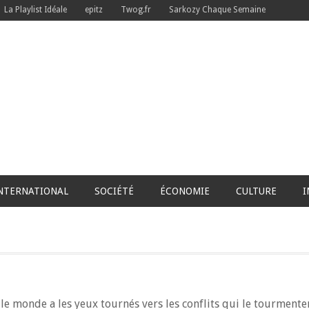
La Playlist Idéale
epitz
Twog.fr
Sarkozy Chaque Semaine
NTERNATIONAL
SOCIÉTÉ
ÉCONOMIE
CULTURE
I
le monde a les yeux tournés vers les conflits qui le tourmenten