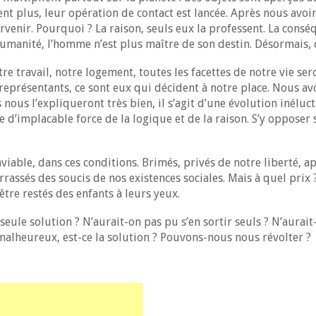
chent plus, leur opération de contact est lancée. Après nous avo
ervenir. Pourquoi ? La raison, seuls eux la professent. La consé
’humanité, l’homme n’est plus maître de son destin. Désormais, 
re travail, notre logement, toutes les facettes de notre vie se
représentants, ce sont eux qui décident à notre place. Nous av
 nous l’expliqueront très bien, il s’agit d’une évolution inéluc
 d’implacable force de la logique et de la raison. S’y opposer s
nviable, dans ces conditions. Brimés, privés de notre liberté,
assés des soucis de nos existences sociales. Mais à quel prix ?
être restés des enfants à leurs yeux.
 seule solution ? N’aurait-on pas pu s’en sortir seuls ? N’aur
 malheureux, est-ce la solution ? Pouvons-nous nous révolter ?