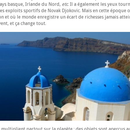
Pays basque, Irlande du Nord,
etc
. Il a également les yeux tou
les exploits sportifs de Novak Djokovic. Mais en cette époque 
n et où le monde enregistre un écart de richesses jamais attei
vent, et ça change tout.
 multiplient partout sur la planète : des objets sont aperçus 