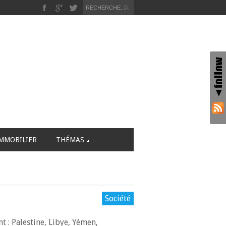
MMOBILIER
THÉMAS
Société
t : Palestine, Libye, Yémen,