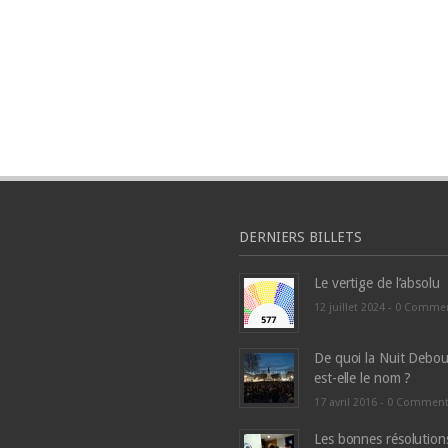
DERNIERS BILLETS
Le vertige de l’absolu
12 juillet 2024 -
0 Comme
De quoi la Nuit Debou
est-elle le nom ?
17 avril 2016 -
0 Commen
Les bonnes résolution