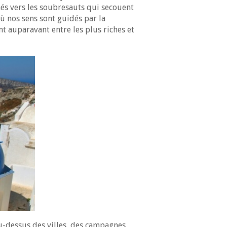
rnés vers les soubresauts qui secouent
où nos sens sont guidés par la
nt auparavant entre les plus riches et
au-dessus des villes, des campagnes,