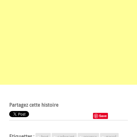
Partagez cette histoire
Save
Etiquettes :
brut
carburant
essence
gasoil