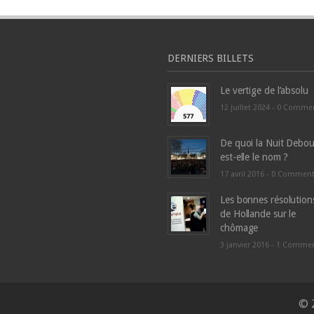
DERNIERS BILLETS
Le vertige de l’absolu
12 juillet 2024 -
0 Comme
De quoi la Nuit Debou
est-elle le nom ?
17 avril 2016 -
0 Commen
Les bonnes résolution
de Hollande sur le
chômage
3 janvier 2016 -
1 Comme
© 