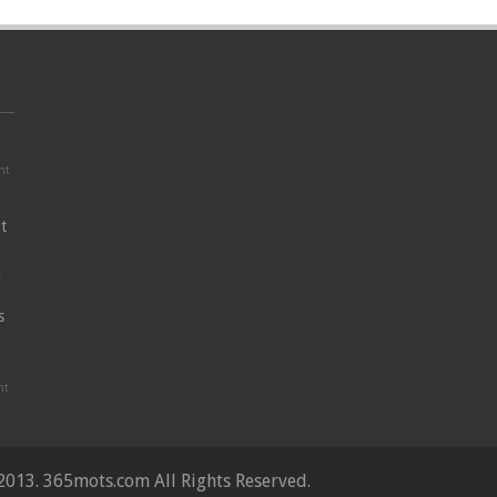
nt
t
t
s
nt
2013. 365mots.com All Rights Reserved.