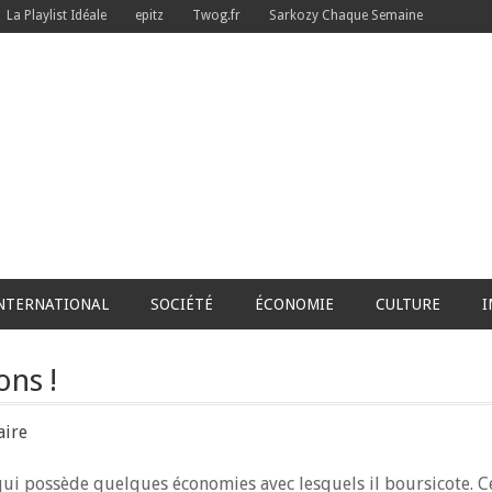
La Playlist Idéale
epitz
Twog.fr
Sarkozy Chaque Semaine
NTERNATIONAL
SOCIÉTÉ
ÉCONOMIE
CULTURE
I
ons !
ire
 qui possède quelques économies avec lesquels il boursicote. C