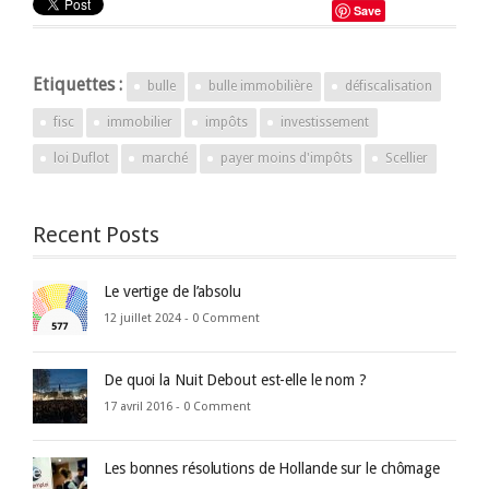
Save
Etiquettes :
bulle
bulle immobilière
défiscalisation
fisc
immobilier
impôts
investissement
loi Duflot
marché
payer moins d'impôts
Scellier
Recent Posts
Le vertige de l’absolu
12 juillet 2024 -
0 Comment
De quoi la Nuit Debout est-elle le nom ?
17 avril 2016 -
0 Comment
Les bonnes résolutions de Hollande sur le chômage