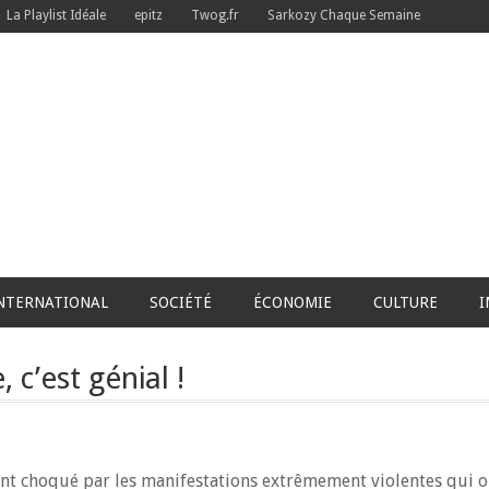
La Playlist Idéale
epitz
Twog.fr
Sarkozy Chaque Semaine
NTERNATIONAL
SOCIÉTÉ
ÉCONOMIE
CULTURE
I
, c’est génial !
ment choqué par les manifestations extrêmement violentes qui on