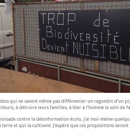
 bobos qui ne savent même pas différencier un ragondin d’un pi
ulteurs, à détruire leurs familles, à ôter à l’homme le soin de fa
 croisade contre la désinformation écolo, j’ai moi-même quelqu
terre et qui la cultivent. J’espère que ces propositions seront