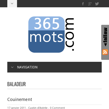
NAVIGATION
BALADEUR
Couinement
17 janvier 2011
-
Custin d'Astrée
-
0 Comment