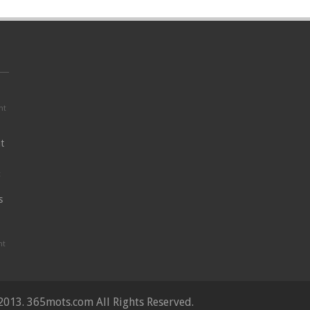
nt
t
t
s
nt
2013. 365mots.com All Rights Reserved.