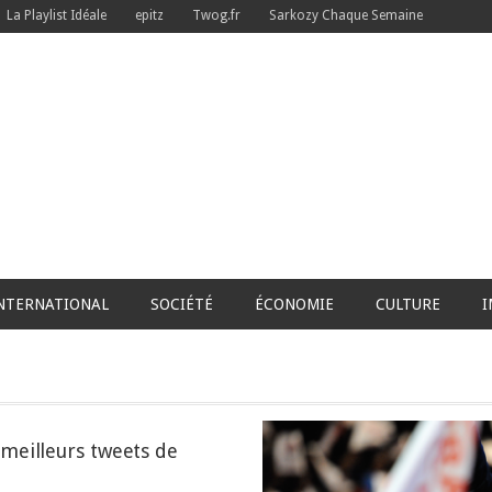
La Playlist Idéale
epitz
Twog.fr
Sarkozy Chaque Semaine
NTERNATIONAL
SOCIÉTÉ
ÉCONOMIE
CULTURE
I
meilleurs tweets de