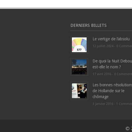
DERNIERS BILLETS
Le vertige de l’absolu
12 juillet 2024 -
0 Comme
De quoi la Nuit Debou
est-elle le nom ?
17 avril 2016 -
0 Commen
Les bonnes résolution
de Hollande sur le
chômage
3 janvier 2016 -
1 Comme
© 