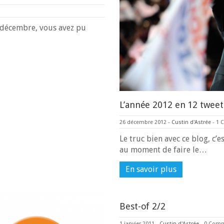
à décembre, vous avez pu
L’année 2012 en 12 tweet
26 décembre 2012
-
Custin d'Astrée
-
1 
Le truc bien avec ce blog, c’
au moment de faire le…
En savoir plus
Best-of 2/2
1 janvier 2011
-
Custin d'Astrée
-
0 Com