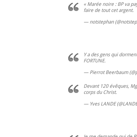
« Marée noire : BP va pa
faire de tout cet argent.
— notstephan (@notste
Y a des gens qui dorment
FORTUNE.
— Pierrot Beerbaum (@
Devant 120 évêques, Mgr 
corps du Christ.
— Yves LANDE (@LANDE
Je me demande qui de Bor