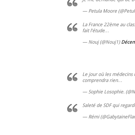
— Petula Moore (@Petu
La France 22ème au class
fait l’étude…
— Nouj (@Nouj1)
Décem
Le jour où les médecins m
comprendra rien…
— Sophie Losophie. (@N
Saleté de SDF qui regarden
— Rémi (@GabytaineFl