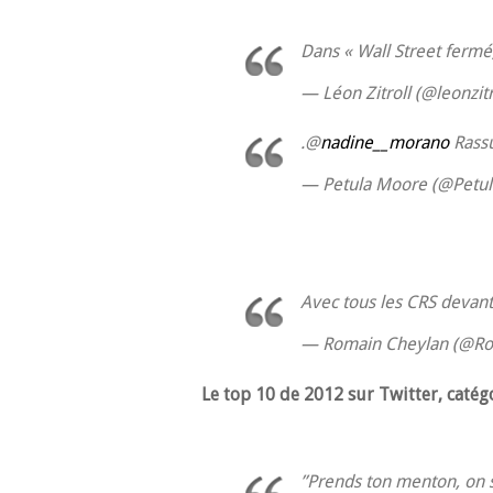
Dans « Wall Street fermé,
— Léon Zitroll (@leonzitr
.@
nadine__morano
Rassu
— Petula Moore (@Petu
Avec tous les CRS devant
— Romain Cheylan (@R
Le top 10 de 2012 sur Twitter, caté
”Prends ton menton, on s