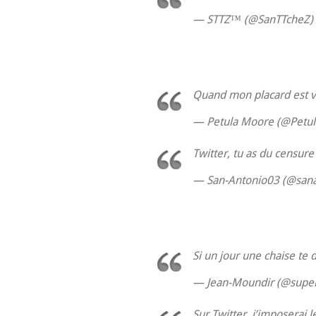
— STTZ™ (@SanTTcheZ)
Quand mon placard est vid
— Petula Moore (@Petu
Twitter, tu as du censur
— San-Antonio03 (@san
Si un jour une chaise te d
— Jean-Moundir (@supe
Sur Twitter, j’imposerai 