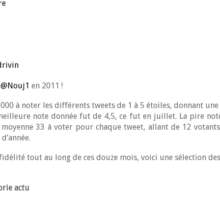
re
rivin
e
@Nouj1
en 2011 !
 000 à noter les différents tweets de 1 à 5 étoiles, donnant un
eilleure note donnée fut de 4,5, ce fut en juillet. La pire not
n moyenne 33 à voter pour chaque tweet, allant de 12 votant
 d’année.
idélité tout au long de ces douze mois, voici une sélection des
orie actu