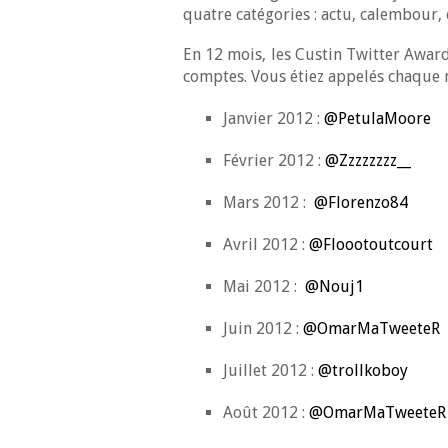
quatre catégories : actu, calembour,
En 12 mois, les Custin Twitter Award
comptes. Vous étiez appelés chaque mo
Janvier 2012 :
@PetulaMoore
Février 2012 :
@Zzzzzzzz__
Mars 2012 :
@Florenzo84
Avril 2012 :
@Floootoutcourt
Mai 2012 :
@Nouj1
Juin 2012 :
@OmarMaTweeteR
Juillet 2012 :
@trollkoboy
Août 2012 :
@OmarMaTweeteR