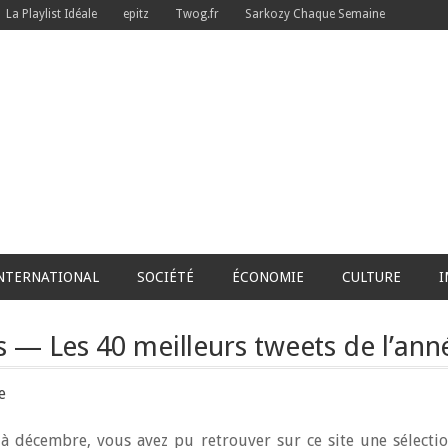
La Playlist Idéale
epitz
Twog.fr
Sarkozy Chaque Semaine
NTERNATIONAL
SOCIÉTÉ
ÉCONOMIE
CULTURE
I
s — Les 40 meilleurs tweets de l’ann
e
 à décembre, vous avez pu retrouver sur ce site une sélecti