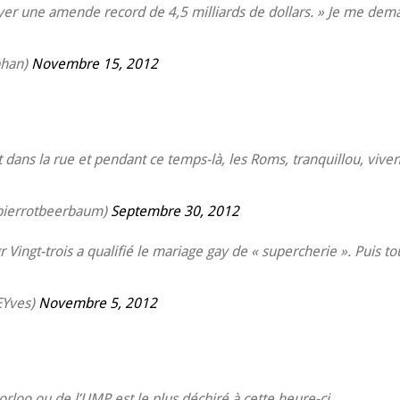
yer une amende record de 4,5 milliards de dollars. » Je me dem
phan)
Novembre 15, 2012
 dans la rue et pendant ce temps-là, les Roms, tranquillou, vi
pierrotbeerbaum)
Septembre 30, 2012
Vingt-trois a qualifié le mariage gay de « supercherie ». Puis t
Yves)
Novembre 5, 2012
loo ou de l’UMP est le plus déchiré à cette heure-ci.