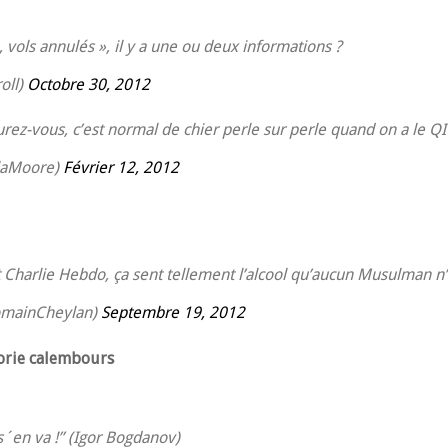
 vols annulés », il y a une ou deux informations ?
oll)
Octobre 30, 2012
rez-vous, c’est normal de chier perle sur perle quand on a le QI
laMoore)
Février 12, 2012
 Charlie Hebdo, ça sent tellement l’alcool qu’aucun Musulman 
omainCheylan)
Septembre 19, 2012
gorie calembours
´en va !” (Igor Bogdanov)