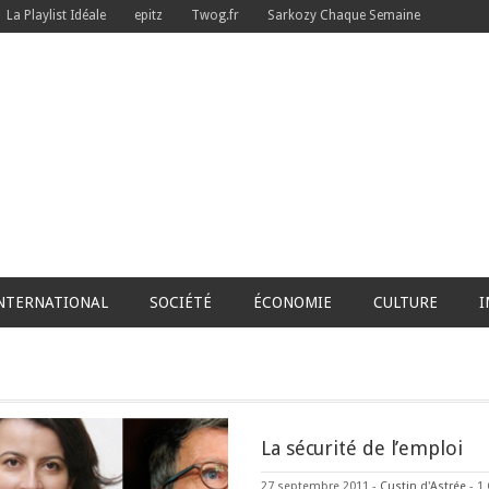
La Playlist Idéale
epitz
Twog.fr
Sarkozy Chaque Semaine
NTERNATIONAL
SOCIÉTÉ
ÉCONOMIE
CULTURE
I
La sécurité de l’emploi
27 septembre 2011
-
Custin d'Astrée
-
1