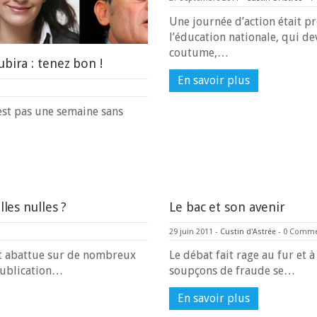
Une journée d’action était 
l’éducation nationale, qui dev
coutume,…
bira : tenez bon !
En savoir plus
’est pas une semaine sans
lles nulles ?
Le bac et son avenir
s
29 juin 2011
-
Custin d'Astrée
-
0 Comm
oit abattue sur de nombreux
Le débat fait rage au fur et
publication…
soupçons de fraude se…
En savoir plus