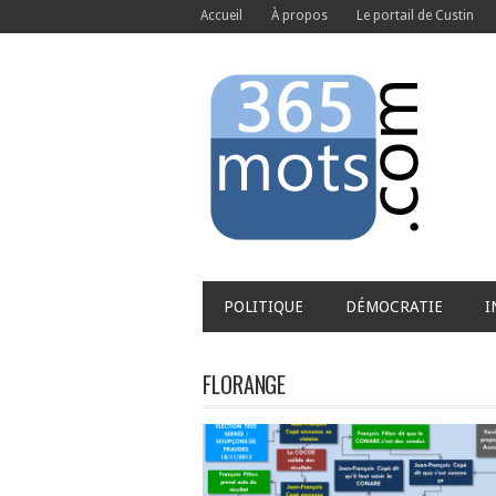
Accueil
À propos
Le portail de Custin
POLITIQUE
DÉMOCRATIE
I
FLORANGE