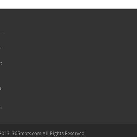
nt
t
t
s
nt
2013. 365mots.com All Rights Reserved.