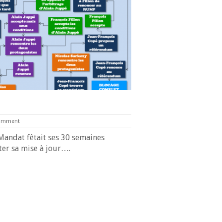
omment
Mandat fêtait ses 30 semaines
êter sa mise à jour….