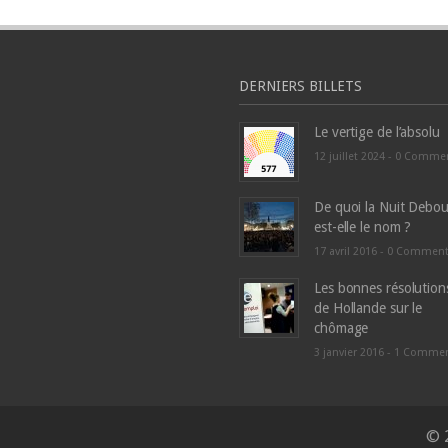
DERNIERS BILLETS
Le vertige de l’absolu
12 juillet 2024 -
0 Comme
De quoi la Nuit Debou
est-elle le nom ?
17 avril 2016 -
0 Commen
Les bonnes résolution
de Hollande sur le
chômage
3 janvier 2016 -
1 Comme
© 