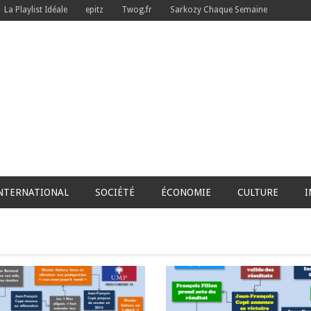
La Playlist Idéale
epitz
Twog.fr
Sarkozy Chaque Semaine
NTERNATIONAL
SOCIÉTÉ
ÉCONOMIE
CULTURE
I