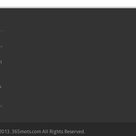
nt
t
t
s
nt
2013. 365mots.com All Rights Reserved.