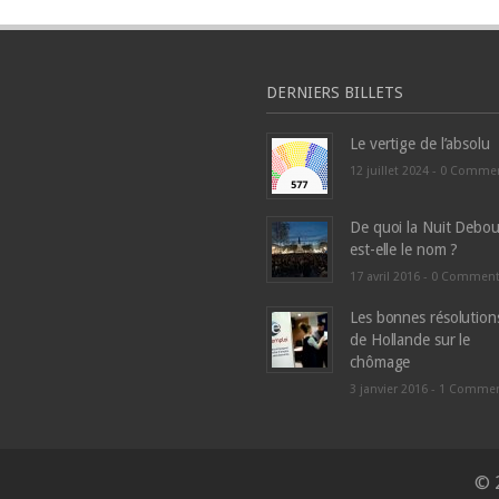
DERNIERS BILLETS
Le vertige de l’absolu
12 juillet 2024 -
0 Comme
De quoi la Nuit Debou
est-elle le nom ?
17 avril 2016 -
0 Commen
Les bonnes résolution
de Hollande sur le
chômage
3 janvier 2016 -
1 Comme
© 