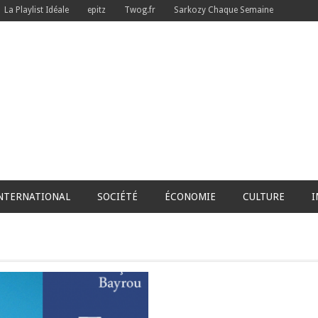
La Playlist Idéale
epitz
Twog.fr
Sarkozy Chaque Semaine
NTERNATIONAL
SOCIÉTÉ
ÉCONOMIE
CULTURE
I