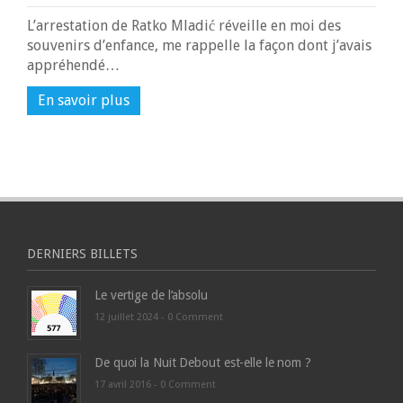
L’arrestation de Ratko Mladić réveille en moi des
souvenirs d’enfance, me rappelle la façon dont j’avais
appréhendé…
En savoir plus
DERNIERS BILLETS
Le vertige de l’absolu
12 juillet 2024 -
0 Comment
De quoi la Nuit Debout est-elle le nom ?
17 avril 2016 -
0 Comment