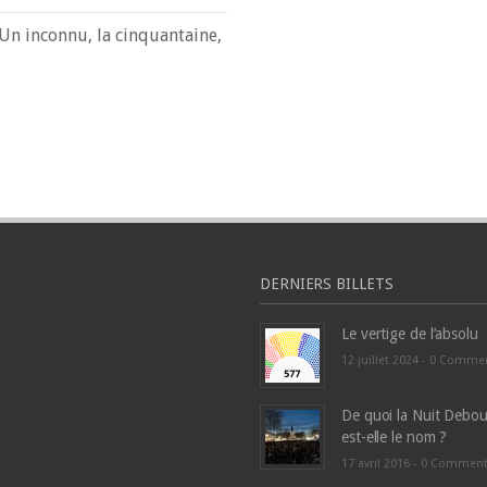
 Un inconnu, la cinquantaine,
DERNIERS BILLETS
Le vertige de l’absolu
12 juillet 2024 -
0 Comme
De quoi la Nuit Debou
est-elle le nom ?
17 avril 2016 -
0 Commen