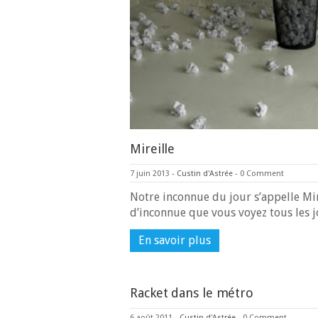
Mireille
7 juin 2013
-
Custin d'Astrée
-
0 Comment
Notre inconnue du jour s’appelle Mire
d’inconnue que vous voyez tous les 
En savoir plus
Racket dans le métro
6 août 2011
-
Custin d'Astrée
-
0 Comment