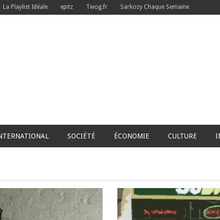
La Playlist Idéale
epitz
Twog.fr
Sarkozy Chaque Semaine
NTERNATIONAL
SOCIÉTÉ
ÉCONOMIE
CULTURE
I