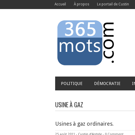
Accueil
À propos
Le portail de Custin
POLITIQUE
DÉMOCRATIE
I
USINE À GAZ
Usines à gaz ordinaires.
25 août 2011
-
Custin d'Astrée
-
0 Comment