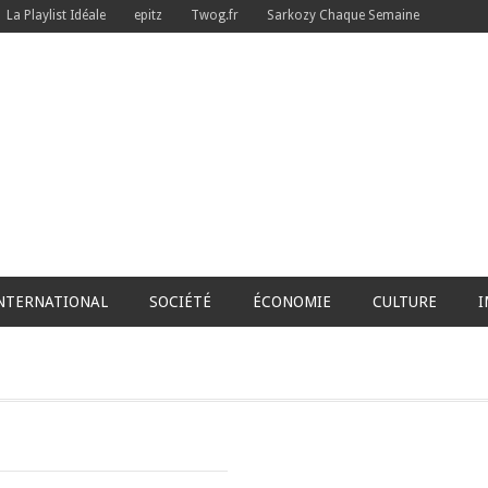
La Playlist Idéale
epitz
Twog.fr
Sarkozy Chaque Semaine
NTERNATIONAL
SOCIÉTÉ
ÉCONOMIE
CULTURE
I