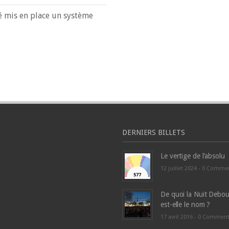
é mis en place un système
DERNIERS BILLETS
Le vertige de l’absolu
12 juillet 2024 -
0 Comme
De quoi la Nuit Debou
est-elle le nom ?
17 avril 2016 -
0 Commen