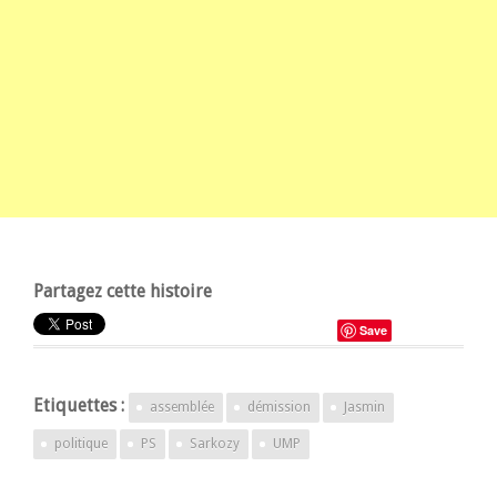
Partagez cette histoire
Save
Etiquettes :
assemblée
démission
Jasmin
politique
PS
Sarkozy
UMP