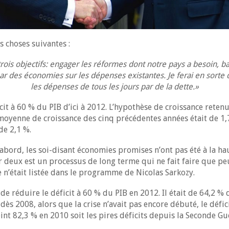
s choses suivantes :
rois objectifs: engager les réformes dont notre pays a besoin, bai
par des économies sur les dépenses existantes. Je ferai en sorte qu’
les dépenses de tous les jours par de la dette.»
ficit à 60 % du PIB d’ici à 2012. L’hypothèse de croissance reten
a moyenne de croissance des cinq précédentes années était de 1,
de 2,1 %.
d’abord, les soi-disant économies promises n’ont pas été à la ha
 deux est un processus de long terme qui ne fait faire que pe
n’était listée dans le programme de Nicolas Sarkozy.
t de réduire le déficit à 60 % du PIB en 2012. Il était de 64,2 %
 dès 2008, alors que la crise n’avait pas encore débuté, le défi
teint 82,3 % en 2010 soit les pires déficits depuis la Seconde 