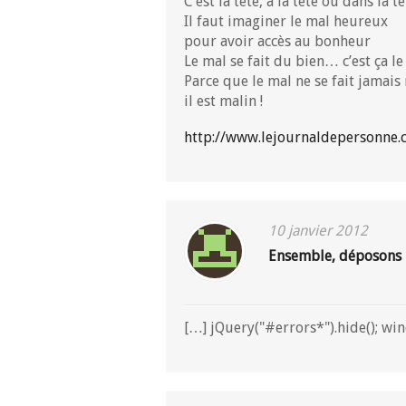
C’est la tête, à la tête ou dans la 
Il faut imaginer le mal heureux
pour avoir accès au bonheur
Le mal se fait du bien… c’est ça l
Parce que le mal ne se fait jamai
il est malin !
http://www.lejournaldepersonne.
10 janvier 2012
Ensemble, déposons le
[…] jQuery("#errors*").hide(); win