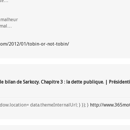
tête…
e malheur
s mal…
com/2012/01/tobin-or-not-tobin/
 bilan de Sarkozy. Chapitre 3 : la dette publique. | Présidenti
dow.location= data.themeInternalUrl; } }); }
http://www.365mo