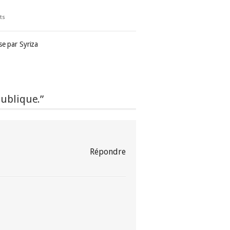
ts
se par Syriza
publique.”
Répondre