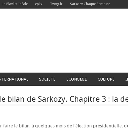
La Playlist Idéale
epitz
Twog.fr
Sarkozy Chaque Semaine
NTERNATIONAL
SOCIÉTÉ
ÉCONOMIE
CULTURE
I
 bilan de Sarkozy. Chapitre 3 : la d
aire le bilan, à quelques mois de l’élection présidentielle, 