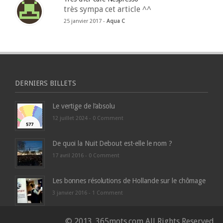
très sympa cet article ^^
25 janvier 2017 -
Aqua C
DERNIERS BILLETS
Le vertige de l’absolu
12 juillet 2024 -
0 Comment
De quoi la Nuit Debout est-elle le nom ?
17 avril 2016 -
0 Comment
Les bonnes résolutions de Hollande sur le chômage
3 janvier 2016 -
1 Comment
© 2013. 365mots.com All Rights Reserved.