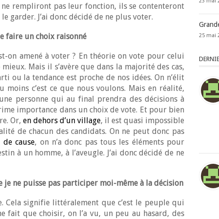
23 mai 
 ne rempliront pas leur fonction, ils se contenteront
e garder. J’ai donc décidé de ne plus voter.
Grandes
e faire un choix raisonné
25 mai 
st-on amené à voter ? En théorie on vote pour celui
DERNI
mieux. Mais il s’avère que dans la majorité des cas,
ti ou la tendance est proche de nos idées. On n’élit
 moins c’est ce que nous voulons. Mais en réalité,
 une personne qui au final prendra des décisions à
prime importance dans un choix de vote. Et pour bien
re. Or,
en dehors d’un village
, il est quasi impossible
alité de chacun des candidats. On ne peut donc pas
e de cause
, on n’a donc pas tous les éléments pour
stin à un homme, à l’aveugle. J’ai donc décidé de ne
ue je ne puisse pas participer moi-même à la décision
. Cela signifie littéralement que c’est le peuple qui
ne fait que choisir, on l’a vu, un peu au hasard, des