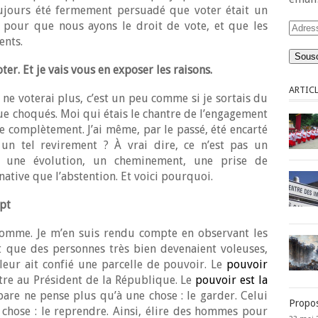
toujours été fermement persuadé que voter était un
 pour que nous ayons le droit de vote, et que les
Adres
ents.
e-
mail
ter. Et je vais vous en exposer les raisons.
ARTICL
ne voterai plus, c’est un peu comme si je sortais du
que choqués. Moi qui étais le chantre de l’engagement
e complètement. J’ai même, par le passé, été encarté
un tel revirement ? À vrai dire, ce n’est pas un
t une évolution, un cheminement, une prise de
ernative que l’abstention. Et voici pourquoi.
pt
omme. Je m’en suis rendu compte en observant les
 que des personnes très bien devenaient voleuses,
leur ait confié une parcelle de pouvoir. Le
pouvoir
ître au Président de la République. Le
pouvoir est la
pare ne pense plus qu’à une chose : le garder. Celui
Propos
chose : le reprendre. Ainsi, élire des hommes pour