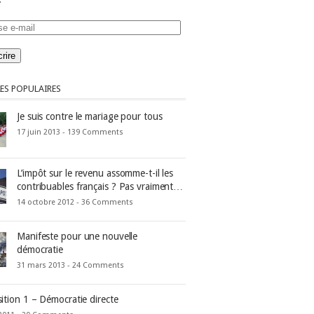
se
ES POPULAIRES
Je suis contre le mariage pour tous
17 juin 2013 -
139 Comments
L’impôt sur le revenu assomme-t-il les
contribuables français ? Pas vraiment…
14 octobre 2012 -
36 Comments
Manifeste pour une nouvelle
démocratie
31 mars 2013 -
24 Comments
ition 1 – Démocratie directe