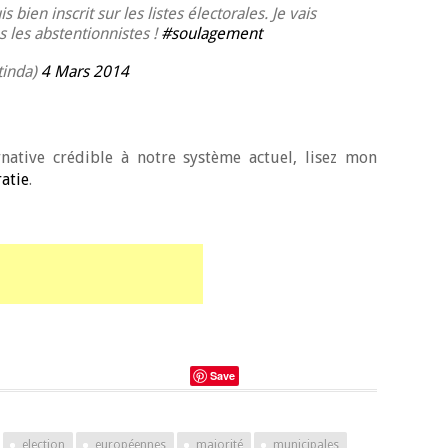
is bien inscrit sur les listes électorales. Je vais
 les abstentionnistes !
#soulagement
tinda)
4 Mars 2014
native crédible à notre système actuel, lisez mon
atie
.
Save
election
européennes
majorité
municipales