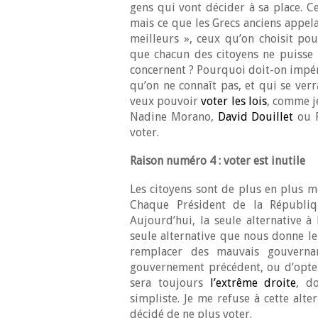
gens qui vont décider à sa place. Ce
mais ce que les Grecs anciens appela
meilleurs », ceux qu’on choisit pou
que chacun des citoyens ne puisse 
concernent ? Pourquoi doit-on impér
qu’on ne connaît pas, et qui se ver
veux pouvoir
voter les lois
, comme j
Nadine Morano,
David Douillet
ou P
voter.
Raison numéro 4 : voter est inutile
Les citoyens sont de plus en plus mé
Chaque Président de la Républiq
Aujourd’hui, la seule alternative à
seule alternative que nous donne le
remplacer des mauvais gouverna
gouvernement précédent, ou d’opter
sera toujours
l’extrême droite
, d
simpliste. Je me refuse à cette alter
décidé de ne plus voter.