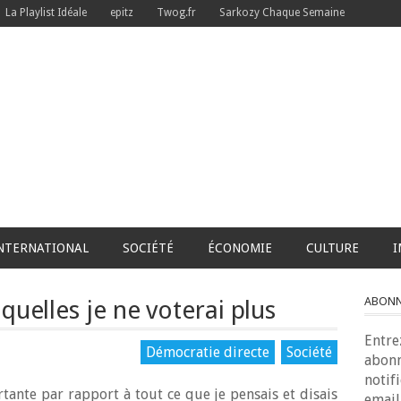
La Playlist Idéale
epitz
Twog.fr
Sarkozy Chaque Semaine
NTERNATIONAL
SOCIÉTÉ
ÉCONOMIE
CULTURE
I
ABONNE
quelles je ne voterai plus
Entre
Démocratie directe
Société
abonn
notif
rtante par rapport à tout ce que je pensais et disais
email