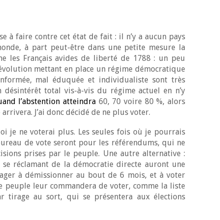
 à faire contre cet état de fait : il n’y a aucun pays
onde, à part peut-être dans une petite mesure la
 les Français avides de liberté de 1788 : un peu
révolution mettant en place un régime démocratique
informée, mal éduquée et individualiste sont très
n désintérêt total vis-à-vis du régime actuel en n’y
and l’abstention atteindra
60, 70 voire 80 %, alors
arrivera. J’ai donc décidé de ne plus voter.
i je ne voterai plus. Les seules fois où je pourrais
ureau de vote seront pour les référendums, qui ne
isions prises par le peuple. Une autre alternative :
s se réclamant de la démocratie directe auront une
ngager à démissionner au bout de 6 mois, et à voter
e peuple leur commandera de voter, comme la liste
r tirage au sort, qui se présentera aux élections