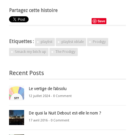
Partagez cette histoire
Save
Etiquettes :
playlist
playlist idéale
Prodigy
Smack my bitch up
The Prodigy
Recent Posts
Le vertige de l’absolu
12 juillet 2024 -
0 Comment
De quoi la Nuit Debout est-elle le nom ?
17 avril 2016 -
0 Comment