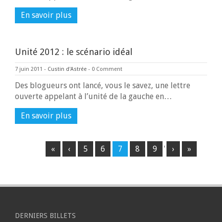
En savoir plus
Unité 2012 : le scénario idéal
7 juin 2011
-
Custin d'Astrée
-
0 Comment
Des blogueurs ont lancé, vous le savez, une lettre
ouverte appelant à l’unité de la gauche en…
En savoir plus
«
‹
5
6
7
8
9
'
›
»
DERNIERS BILLETS