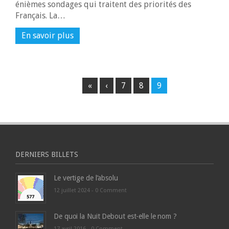
énièmes sondages qui traitent des priorités des
Français. La…
En savoir plus
«
‹
7
8
9
DERNIERS BILLETS
Le vertige de l’absolu
12 juillet 2024 -
0 Comment
De quoi la Nuit Debout est-elle le nom ?
17 avril 2016 -
0 Comment