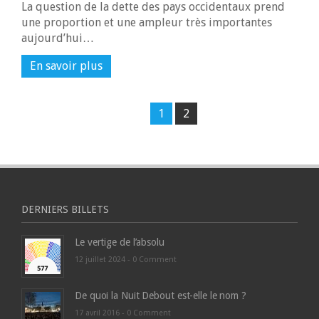
La question de la dette des pays occidentaux prend
une proportion et une ampleur très importantes
aujourd’hui…
En savoir plus
1
2
DERNIERS BILLETS
Le vertige de l’absolu
12 juillet 2024 -
0 Comment
De quoi la Nuit Debout est-elle le nom ?
17 avril 2016 -
0 Comment