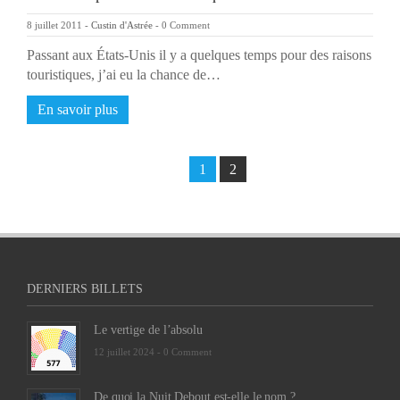
8 juillet 2011
-
Custin d'Astrée
-
0 Comment
Passant aux États-Unis il y a quelques temps pour des raisons
touristiques, j’ai eu la chance de…
En savoir plus
1
2
DERNIERS BILLETS
Le vertige de l’absolu
12 juillet 2024 -
0 Comment
De quoi la Nuit Debout est-elle le nom ?