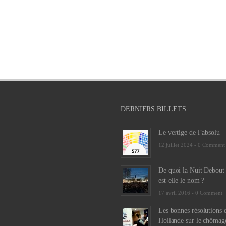
DERNIERS BILLETS
Le vertige de l’absolu
12 juillet 2024 -
0 Comment
De quoi la Nuit Debout
est-elle le nom ?
17 avril 2016 -
0 Comment
Les bonnes résolutions 
Hollande sur le chômag