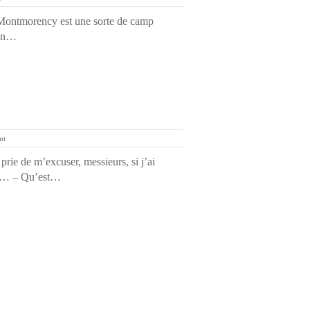
 Montmorency est une sorte de camp
’un…
nt
prie de m’excuser, messieurs, si j’ai
is… – Qu’est…