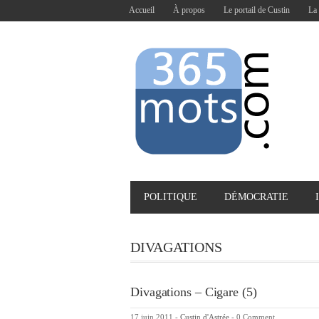
Accueil
À propos
Le portail de Custin
La 
POLITIQUE
DÉMOCRATIE
DIVAGATIONS
Divagations – Cigare (5)
17 juin 2011
-
Custin d'Astrée
-
0 Comment