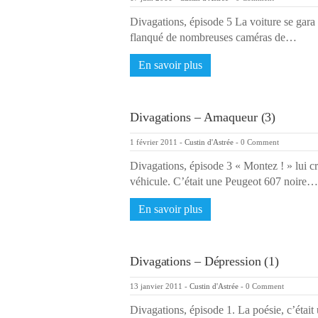
Divagations, épisode 5 La voiture se gara 
flanqué de nombreuses caméras de…
En savoir plus
Divagations – Arnaqueur (3)
1 février 2011
-
Custin d'Astrée
-
0 Comment
Divagations, épisode 3 « Montez ! » lui cr
véhicule. C’était une Peugeot 607 noire…
En savoir plus
Divagations – Dépression (1)
13 janvier 2011
-
Custin d'Astrée
-
0 Comment
Divagations, épisode 1. La poésie, c’était 