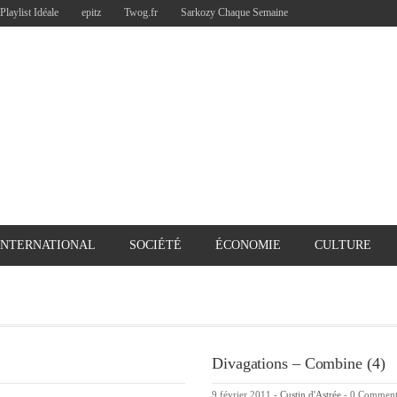
Playlist Idéale
epitz
Twog.fr
Sarkozy Chaque Semaine
INTERNATIONAL
SOCIÉTÉ
ÉCONOMIE
CULTURE
Divagations – Combine (4)
9 février 2011
-
Custin d'Astrée
-
0 Commen