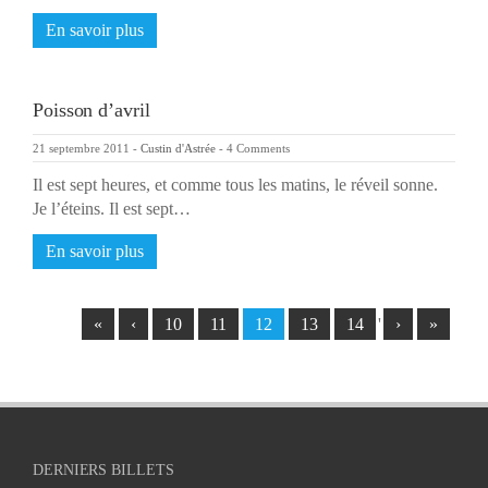
En savoir plus
Poisson d’avril
21 septembre 2011
-
Custin d'Astrée
-
4 Comments
Il est sept heures, et comme tous les matins, le réveil sonne.
Je l’éteins. Il est sept…
En savoir plus
«
‹
10
11
12
13
14
'
›
»
DERNIERS BILLETS