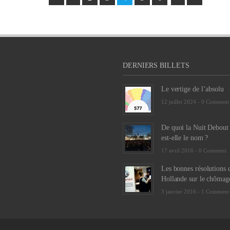
DERNIERS BILLETS
Le vertige de l’absolu
12 juillet 2024 -
0 Comment
De quoi la Nuit Debout
est-elle le nom ?
17 avril 2016 -
0 Comment
Les bonnes résolutions 
Hollande sur le chômag
3 janvier 2016 -
1 Comment