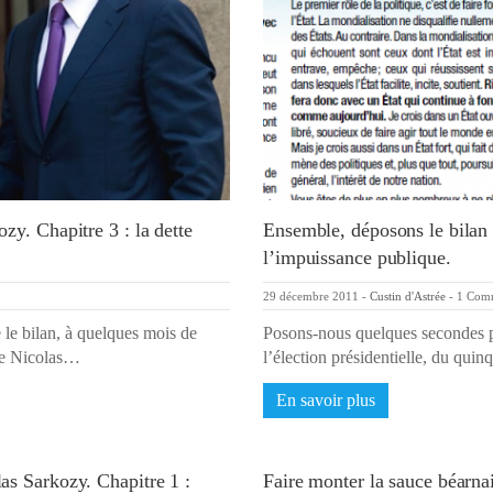
zy. Chapitre 3 : la dette
Ensemble, déposons le bilan 
l’impuissance publique.
29 décembre 2011
-
Custin d'Astrée
-
1 Com
le bilan, à quelques mois de
Posons-nous quelques secondes po
 de Nicolas…
l’élection présidentielle, du qu
En savoir plus
as Sarkozy. Chapitre 1 :
Faire monter la sauce béarna