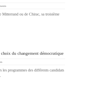
ments
r de Mitterrand ou de Chirac, sa troisième
 le choix du changement démocratique
ts
s les programmes des différents candidats
…