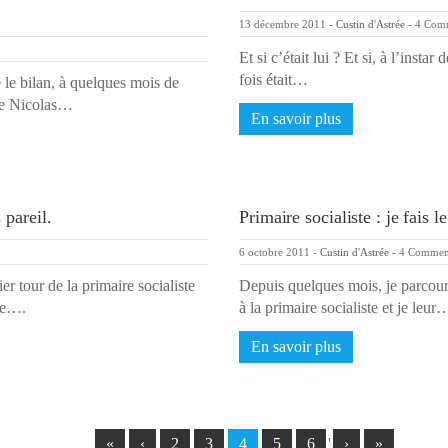
13 décembre 2011
-
Custin d'Astrée
-
4 Com
Et si c’était lui ? Et si, à l’insta
fois était…
le bilan, à quelques mois de
 de Nicolas…
En savoir plus
 pareil.
Primaire socialiste : je fais
6 octobre 2011
-
Custin d'Astrée
-
4 Commen
r tour de la primaire socialiste
Depuis quelques mois, je parcour
nde….
à la primaire socialiste et je leur
En savoir plus
«
‹
2
3
4
5
6
'
›
»