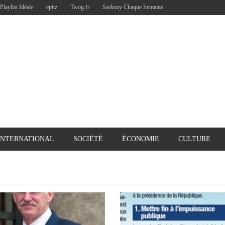
Playlist Idéale
epitz
Twog.fr
Sarkozy Chaque Semaine
INTERNATIONAL
SOCIÉTÉ
ÉCONOMIE
CULTURE