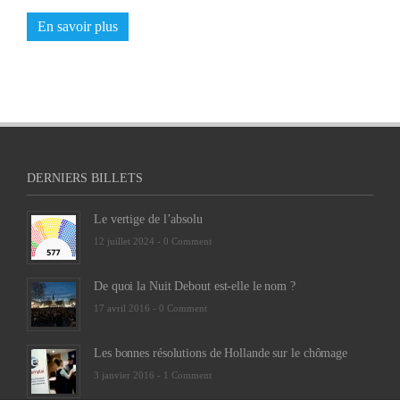
En savoir plus
DERNIERS BILLETS
Le vertige de l’absolu
12 juillet 2024 -
0 Comment
De quoi la Nuit Debout est-elle le nom ?
17 avril 2016 -
0 Comment
Les bonnes résolutions de Hollande sur le chômage
3 janvier 2016 -
1 Comment