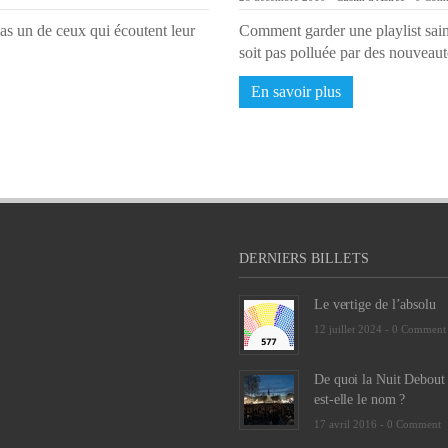
t pas un de ceux qui écoutent leur
Comment garder une playlist sai
soit pas polluée par des nouvea
En savoir plus
DERNIERS BILLETS
Le vertige de l’absolu
12 juillet 2024 -
0 Comment
De quoi la Nuit Debout
est-elle le nom ?
17 avril 2016 -
0 Comment