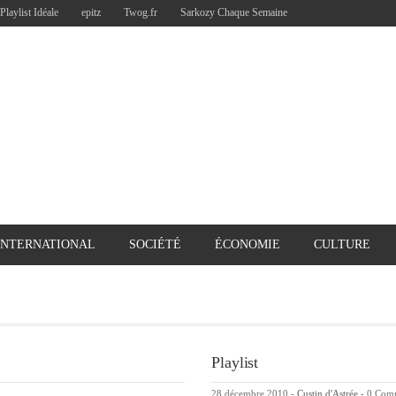
Playlist Idéale
epitz
Twog.fr
Sarkozy Chaque Semaine
INTERNATIONAL
SOCIÉTÉ
ÉCONOMIE
CULTURE
Playlist
28 décembre 2010
-
Custin d'Astrée
-
0 Com