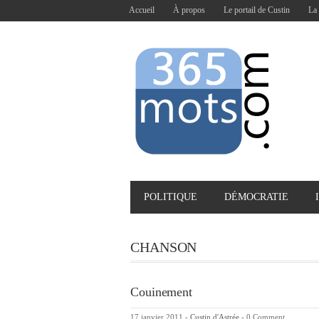
Accueil
À propos
Le portail de Custin
La 
POLITIQUE
DÉMOCRATIE
CHANSON
Couinement
17 janvier 2011
-
Custin d'Astrée
-
0 Comment