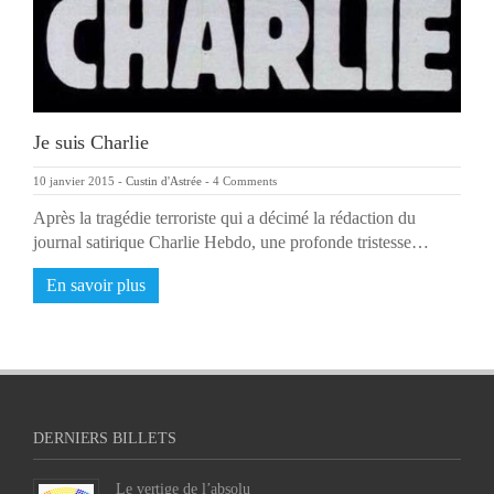
Je suis Charlie
10 janvier 2015
-
Custin d'Astrée
-
4 Comments
Après la tragédie terroriste qui a décimé la rédaction du
journal satirique Charlie Hebdo, une profonde tristesse…
En savoir plus
DERNIERS BILLETS
Le vertige de l’absolu