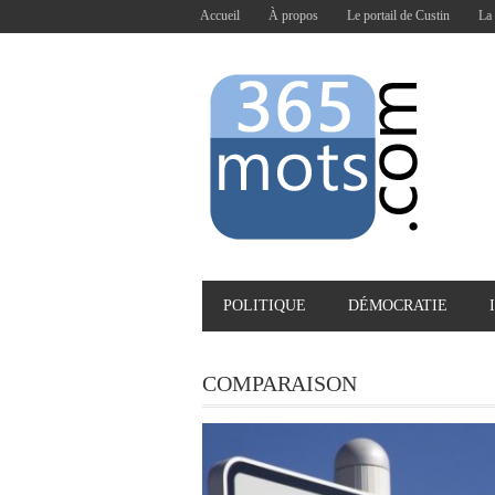
Accueil
À propos
Le portail de Custin
La 
POLITIQUE
DÉMOCRATIE
COMPARAISON