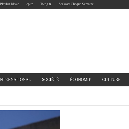
Playlist Idéale
epitz
Twog.fr
Sarkozy Chaque Semaine
INTERNATIONAL
SOCIÉTÉ
ÉCONOMIE
CULTURE