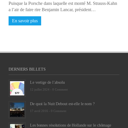
Puisque la Porsche dans laquelle est monté M. Strauss-Kahn
a l’air de faire rire Benjamin Lancar, président…
En savoir plus
DERNIERS BILLETS
Le vertige de l’absolu
12 juillet 2024 -
0 Comment
De quoi la Nuit Debout est-elle le nom ?
17 avril 2016 -
0 Comment
Les bonnes résolutions de Hollande sur le chômage