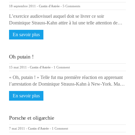
18 septembre 2011
-
Custin d'Astrée
-
5 Comments
L’exercice audiovisuel auquel doit se livrer ce soir
Dominique Strauss-Kahn attire à lui une telle attention de…
En savoir plus
Oh putain !
15 mai 2011
-
Custin d'Astrée
-
1 Comment
« Oh, putain ! » Telle fut ma première réaction en apprenant
l’arrestation de Dominique Strauss-Kahn à New-York. Ma…
En savoir plus
Porsche et oligarchie
7 mai 2011
-
Custin d'Astrée
-
1 Comment