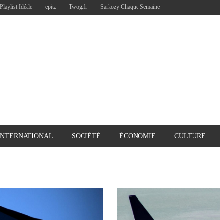
Playlist Idéale
epitz
Twog.fr
Sarkozy Chaque Semaine
INTERNATIONAL
SOCIÉTÉ
ÉCONOMIE
CULTURE