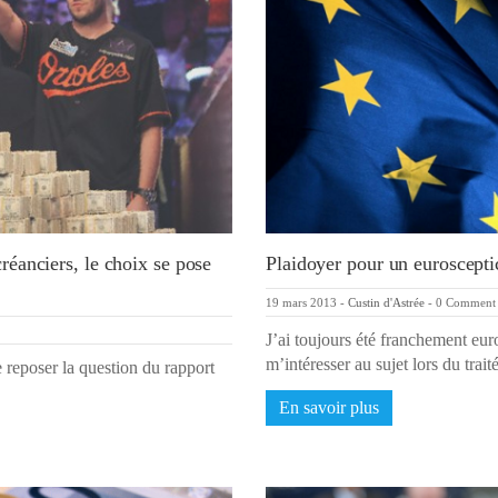
 créanciers, le choix se pose
Plaidoyer pour un euroscepti
19 mars 2013
-
Custin d'Astrée
-
0 Comment
J’ai toujours été franchement eur
m’intéresser au sujet lors du trai
 reposer la question du rapport
En savoir plus