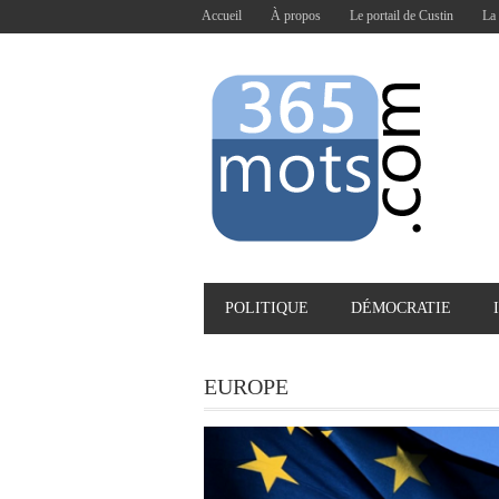
Accueil
À propos
Le portail de Custin
La 
POLITIQUE
DÉMOCRATIE
EUROPE