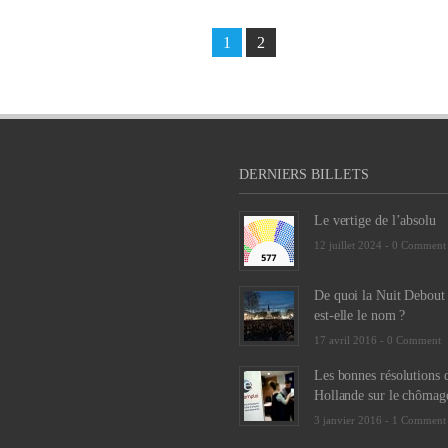
1
2
DERNIERS BILLETS
Le vertige de l’absolu
12 juillet 2024 -
0 Comment
De quoi la Nuit Debout
est-elle le nom ?
17 avril 2016 -
0 Comment
Les bonnes résolutions 
Hollande sur le chômag
3 janvier 2016 -
1 Comment