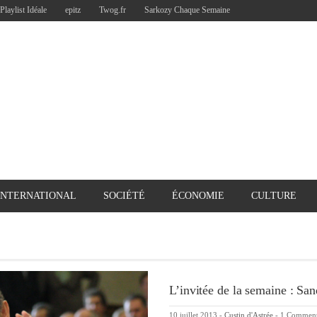
Playlist Idéale
epitz
Twog.fr
Sarkozy Chaque Semaine
INTERNATIONAL
SOCIÉTÉ
ÉCONOMIE
CULTURE
L’invitée de la semaine : Sa
10 juillet 2013
-
Custin d'Astrée
-
1 Commen