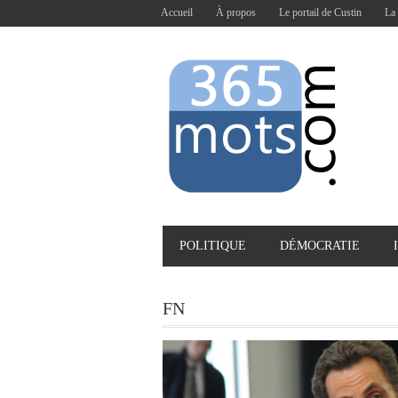
Accueil
À propos
Le portail de Custin
La 
POLITIQUE
DÉMOCRATIE
FN