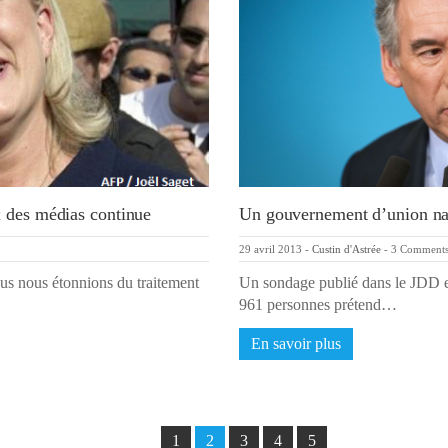
x des médias continue
Un gouvernement d’union nat
29 avril 2013
-
Custin d'Astrée
-
3 Comment
ous nous étonnions du traitement
Un sondage publié dans le JDD et 
961 personnes prétend…
En savoir plus
1
2
3
4
5