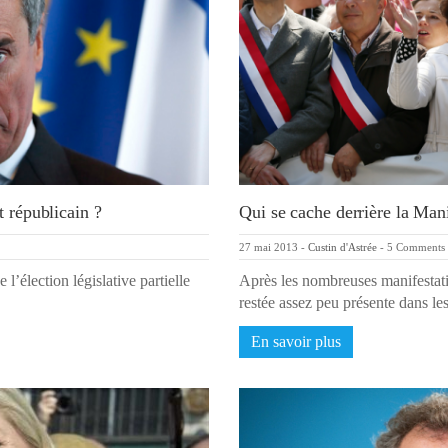
t républicain ?
Qui se cache derrière la Man
27 mai 2013
-
Custin d'Astrée
-
5 Comments
 l’élection législative partielle
Après les nombreuses manifestatio
restée assez peu présente dans l
En savoir plus