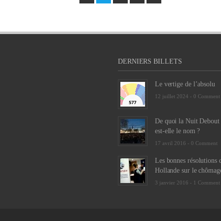
DERNIERS BILLETS
Le vertige de l’absolu
12 juillet 2024 -
0 Comment
De quoi la Nuit Debout
est-elle le nom ?
17 avril 2016 -
0 Comment
Les bonnes résolutions 
Hollande sur le chômag
3 janvier 2016 -
1 Comment