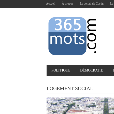
Accueil
À propos
Le portail de Custin
La 
POLITIQUE
DÉMOCRATIE
LOGEMENT SOCIAL