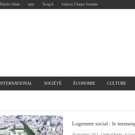
Playlist Idéale
epitz
Twog.fr
Sarkozy Chaque Semaine
INTERNATIONAL
SOCIÉTÉ
ÉCONOMIE
CULTURE
Logement social : le menso
18 décembre 2011
-
Custin d'Astrée
-
6 Com