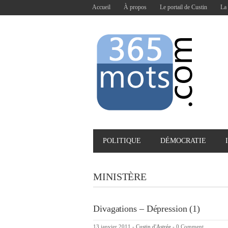
Accueil
À propos
Le portail de Custin
La 
POLITIQUE
DÉMOCRATIE
MINISTÈRE
Divagations – Dépression (1)
13 janvier 2011
-
Custin d'Astrée
-
0 Comment