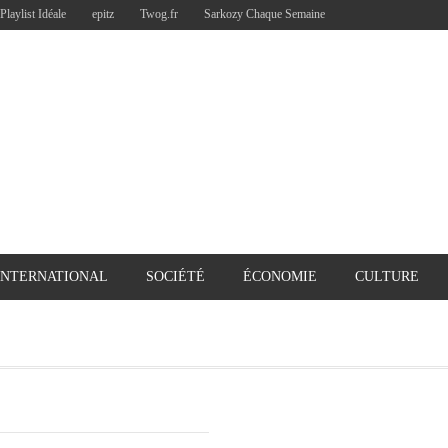
Playlist Idéale
epitz
Twog.fr
Sarkozy Chaque Semaine
INTERNATIONAL
SOCIÉTÉ
ÉCONOMIE
CULTURE