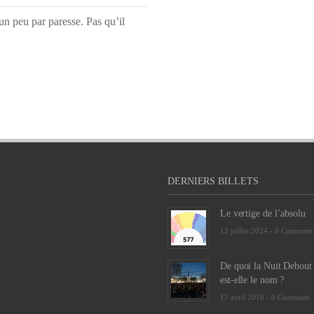
un peu par paresse. Pas qu’il
DERNIERS BILLETS
Le vertige de l’absolu
12 juillet 2024 -
0 Comment
De quoi la Nuit Debout
est-elle le nom ?
17 avril 2016 -
0 Comment