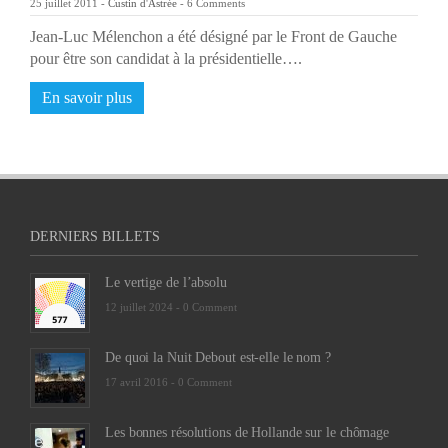
25 juillet 2011
-
Custin d'Astrée
-
6 Comments
Jean-Luc Mélenchon a été désigné par le Front de Gauche
pour être son candidat à la présidentielle….
En savoir plus
DERNIERS BILLETS
Le vertige de l’absolu
12 juillet 2024 -
0 Comment
De quoi la Nuit Debout est-elle le nom ?
17 avril 2016 -
0 Comment
Les bonnes résolutions de Hollande sur le chômage