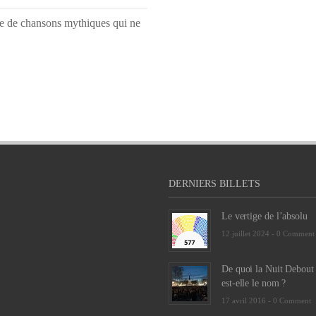
ée de chansons mythiques qui ne
DERNIERS BILLETS
Le vertige de l’absolu
12 juillet 2024 -
0 Comment
De quoi la Nuit Debout
est-elle le nom ?
17 avril 2016 -
0 Comment