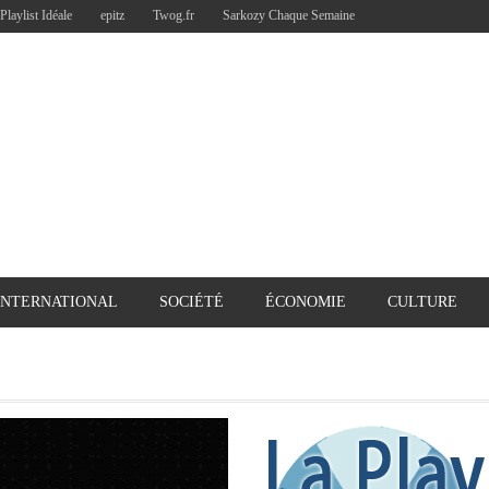
Playlist Idéale
epitz
Twog.fr
Sarkozy Chaque Semaine
INTERNATIONAL
SOCIÉTÉ
ÉCONOMIE
CULTURE