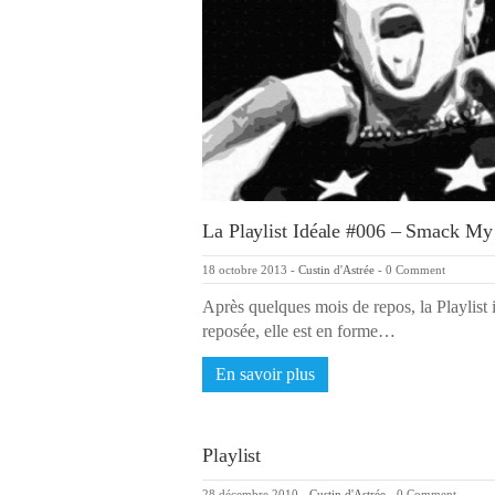
La Playlist Idéale #006 – Smack My
18 octobre 2013
-
Custin d'Astrée
-
0 Comment
Après quelques mois de repos, la Playlist 
reposée, elle est en forme…
En savoir plus
Playlist
28 décembre 2010
-
Custin d'Astrée
-
0 Comment