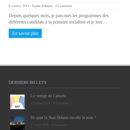
6 octobre 2011
-
Custin d'Astrée
-
4 Comments
Depuis quelques mois, je parcours les programmes des
différents candidats à la primaire socialiste et je leur…
En savoir plus
DERNIERS BILLETS
Le vertige de l’absolu
12 juillet 2024 -
0 Comment
De quoi la Nuit Debout est-elle le nom ?
17 avril 2016 -
0 Comment